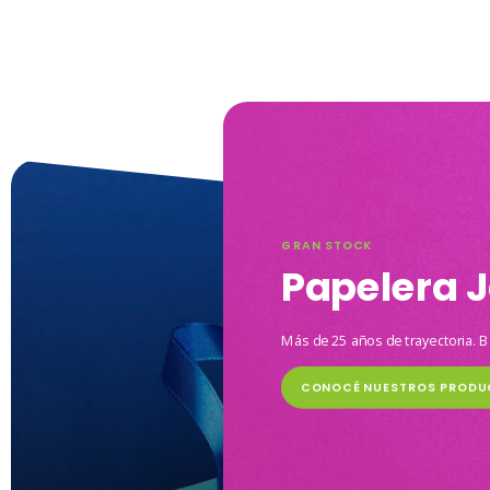
GRAN STOCK
Papelera J
Más de 25 años de trayectoria. B
CONOCÉ NUESTROS PRODU