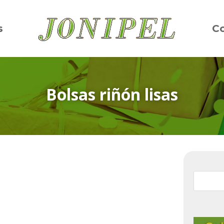
s
C
Bolsas riñón lisas