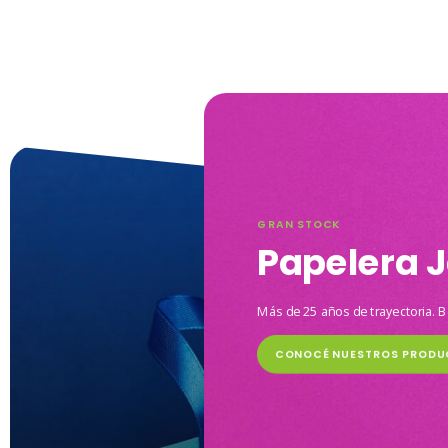
GRAN STOCK
Papelera J
Más de 25 años de trayectoria. B
CONOCÉ NUESTROS PRODU